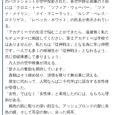
のバストショットが空中投影された。各空中静止画像の下部
には「クロエ・トーマ」「ソフィア・ウェーバー」「ツァ
イ・メイリン」「メイ・マニーラット」「ルシア・ペレス・
ロドリゲス」「レベッカ・ホワイト」の氏名が表示されてい
る。
「アカデミーでの生活で悩むことができたら、遠慮無く私た
ちチューターに相談してください。富士アカデミーは学校で
はありませんが、私たちは『従神戦士』となる為に学ぶ仲間
です。一人でも多くの候補生が『従神戦士』となれるよう、
共に切磋琢磨して参りましょう」
六人分の空中映像が消える。
「皆さんの奮励を期待しています」
真鶴はそう締め括り、演壇を降りて舞台裏に消える。
彼女に代わって、人間ならば二十代半ばに該当する女性体
が登壇した。
「女性」ではなく「女性体」と表現したのには、もちろん理
由がある。
褐色の肌に彫りの深い顔立ち。アッシュブロンドの髪に灰
色の瞳。そして耳朶の無い、尖った両耳。