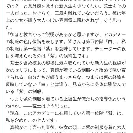
では？ と意外感を覚えた新入生も少なくない。荒士もその
一人だった。おそらく、三歳も離れていないだろう。彼は年
上の少女が纏う大人っぽい雰囲気に惑わされず、そう思っ
た。
「後ほど教官からご説明があるかと思いますが、アカデミー
の制服の色は位階を表します。皆さんは第五位階『白』。私
の制服は第一位階『紫』を意味しています。チューターの役
目を与えられるのは『紫』の候補生です」
荒士を含め彼女の容姿に気を取られていた新入生の視線が
次のセリフによって、真鶴が着ている制服へと改めて吸い寄
せられる。自分たちが纏うまっさらな、つまりは何の経験も
反映していない「白」とは違う、見るからに身体に馴染んで
いる「紫」の制服。
、、、
、、、
つまり紫の制服を着ている
上級生
が俺たちの
指導係
という
わけか。――荒士はそう思った。
「現在、このアカデミーに在籍している第一位階『紫』は、
私を含めたこの七人です」
真鶴がこう言った直後、彼女の頭上に紫の制服を着た六人