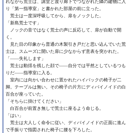
れながら荒士は、講堂と渡り廊下でつながれた隣の建物に入
り「第一指導室」と書かれた部屋の前に立った。
荒士は一度深呼吸してから、扉をノックした。
「新島荒士です」
ノックの音ではなく荒士の声に反応して、扉が自動で開
く。
見た目の印象から普通の木製引き戸だと思い込んでいた荒
士は、スムーズに開いた扉に少なからず意表を突かれた。
「――失礼します」
荒士は動揺を残した顔で――自分では平然としているつも
りだ――指導室に入る。
室内には向かい合わせに置かれたハイバックの椅子が二
脚。テーブルは無い。その椅子の片方にディバイノイドの白
百合が座っていた。
「そちらに掛けてください」
白百合が前置き無しで荒士に座るよう命じる。
「はい」
荒士は大人しく命令に従い、ディバイノイドの正面に進ん
で手振りで指図された椅子に腰を下ろした。