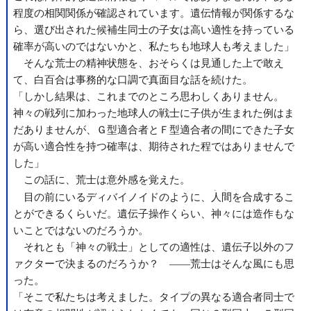
程度の相関関係が確認されています。遺伝情報が関係するな
ら、選び出された候補生同士の子女は高い適性を持っている
確率が高いのではないかと、私たちも地球人も考えました」
そんな荒士の精神状態を、おそらくは見通した上で敢え
て、白百合は事務的な口調で真面目な話を続けた。
「しかし結果は、これまでのところ思わしくありません。
神々の戦列に加わった地球人の戦士に子供が生まれた例はま
だありませんが、Ｇ型適合者とＦ型適合者の間にできた子女
が高い適合性を持つ確率は、期待された程ではありませんで
した」
この話に、荒士は意外感を覚えた。
、、
目の前にいるディバイノイドのように、
人間
を合成するこ
とができるくらいだ。遺伝子操作くらい、神々には造作もな
いことではないのだろうか。
それとも「神々の戦士」としての適性は、遺伝子以外のフ
ァクターで決まるのだろうか？ ――荒士はそんな風にも思
った。
「そこで私たちは考えました。タイプの異なる適合者同士で