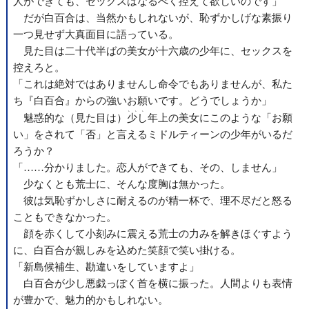
人ができても、セックスは
なるべく
控えて欲しいのです」
だが白百合は、当然かもしれないが、恥ずかしげな素振り
一つ見せず大真面目に語っている。
見た目は二十代半ばの美女が十六歳の少年に、セックスを
控えろと。
「これは絶対ではありませんし命令でもありませんが、私た
ち『白百合』からの強いお願いです。どうでしょうか」
、、、
魅惑的な（見た目は）
少し
年上の美女にこのような「お願
い」をされて「否」と言えるミドルティーンの少年がいるだ
ろうか？
「……分かりました。恋人ができても、その、しません」
少なくとも荒士に、そんな度胸は無かった。
彼は気恥ずかしさに耐えるのが精一杯で、理不尽だと怒る
こともできなかった。
顔を赤くして小刻みに震える荒士の力みを解きほぐすよう
に、白百合が親しみを込めた笑顔で笑い掛ける。
「新島候補生、勘違いをしていますよ」
白百合が少し悪戯っぽく首を横に振った。人間よりも表情
が豊かで、魅力的かもしれない。