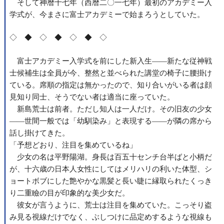
そして神暦十七年（西暦二〇一七年）最初のアカデミー入
学式が、今まさに富士アカデミーで始まろうとしていた。
◇ ◆ ◇ ◆ ◇ ◆ ◇
富士アカデミー入学式を前にした新入生――新たな従神戦
士候補生は全員が今、整然と並べられた講堂の椅子に腰掛け
ている。席順の指定は無かったので、知り合いがいる者は顔
見知り同士、そうでない者は適当に座っていた。
新島荒士は前者。ただし知人は一人だけ。その旧友の少女
――世間一般では「幼馴染み」と表現する――が隣の席から
話し掛けてきた。
「予想どおり、注目を集めているね」
少女の名は平野陽湖。身長は百五十センチ台半ばと小柄だ
が、十六歳の日本人女性にしてはメリハリの利いた体型、シ
ョートボブにした艶やかな黒髪と長い睫に縁取られたくっき
り二重瞼の目が印象的な美少女だ。
彼女が言うように、荒士は注目を集めていた。こっそり盗
み見る視線だけでなく、ぶしつけに品定めするような視線も