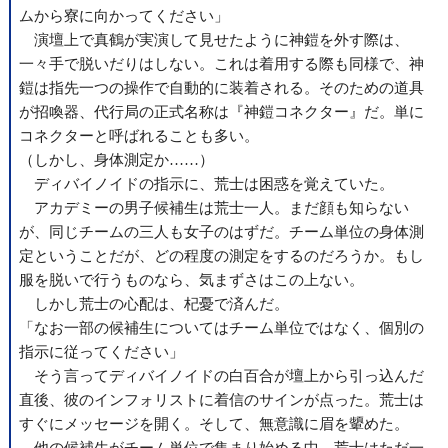
ムから寮に向かってください」
演壇上で真鶴が実演して見せたように神鎧を外す際は、
一々手で脱いだりはしない。これは着用する際も同様で、神
鎧は指先一つの操作で自動的に装着される。そのための道具
が招喚器、代行局の正式名称は『神鎧コネクター』だ。単に
コネクターと呼ばれることも多い。
（しかし、身体測定か……）
ディバイノイドの指示に、荒士は困惑を覚えていた。
アカデミーの男子候補生は荒士一人。まだ顔も知らない
が、同じチームの三人も女子のはずだ。チーム単位の身体測
定ということだが、どの程度の測定をするのだろうか。もし
服を脱いで行うものなら、気まずさはこの上ない。
しかし荒士の心配は、杞憂で済んだ。
「なお一部の候補生についてはチーム単位ではなく、個別の
指示に従ってください」
そう言ってディバイノイドの白百合が壇上から引っ込んだ
直後、彼のインフォリストに着信のサインが点った。荒士は
すぐにメッセージを開く。そして、無意識に眉を顰めた。