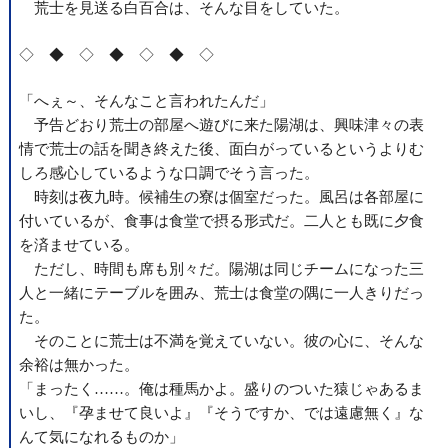
荒士を見送る白百合は、そんな目をしていた。
◇ ◆ ◇ ◆ ◇ ◆ ◇
「へぇ～、そんなこと言われたんだ」
予告どおり荒士の部屋へ遊びに来た陽湖は、興味津々の表
情で荒士の話を聞き終えた後、面白がっているというよりむ
しろ感心しているような口調でそう言った。
時刻は夜九時。候補生の寮は個室だった。風呂は各部屋に
付いているが、食事は食堂で摂る形式だ。二人とも既に夕食
を済ませている。
ただし、時間も席も別々だ。陽湖は同じチームになった三
人と一緒にテーブルを囲み、荒士は食堂の隅に一人きりだっ
た。
そのことに荒士は不満を覚えていない。彼の心に、そんな
余裕は無かった。
「まったく……。俺は種馬かよ。盛りのついた猿じゃあるま
いし、『孕ませて良いよ』『そうですか、では遠慮無く』な
んて気になれるものか」