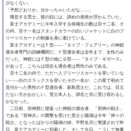
少なくない。
「予想どおりか。分かっちゃいたがな……」
嘆息する荒士。彼の顔には、諦めの表情が浮かんでいた。
富士アカデミーに今年入学する候補生の数は百十二名。そ
の内、百十一名はスタンドカラーの白いジャケットに白のプ
リーツスカートの制服を身に着けている。
富士アカデミーはＦ型――『タイプ・フェアリー』の神鎧
適合者専門の訓練機関だ。Ｆ型適合者は去年まで、女性のみ
だった。神鎧にはＦ型の他にＧ型――『タイプ・ギガース』
があって、こちらは現在も適合者は男性のみである。
百十二名の内で、ただ一人プリーツスカートを穿いていな
、、、、
い――白のスラックスを穿いたその一名が、
この星で
初めて
見付かった男性のＦ型適合者、新島荒士だ。これでは、目立
たない方がおかしい。荒士本人も、諦念と共に受け容れるし
かなかった。
二日前、邪神群に寝返った神鎧の適合者、「邪神の戦士」
である『背神兵』の襲撃を受けた荒士と陽湖は今年「神々の
戦士」となったばかりの陽湖の姉、平野名月に警護されて昨
日、富士アカデミーに到着した。そして今日、こうして無事