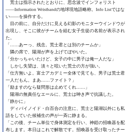
荒士は指示されたとおりに、思念波でインフォリスト
――Information Wristbandの地球現地語略称。Info Listではな
い――を操作する。
目の前に、自分だけに見える幻影のモニターウインドウが
出現し、そこに彼がチームを組む女子生徒の名前が表示され
た。
「……あーっ、残念。荒士君とは別のチームか」
隣の席で、陽湖が声を上げてぼやいた。
「分かっちゃいたけど、女子の中に男子は俺一人だな」
しかし失望は、淡々と呟いた荒士の方が強い。
「仕方無いよ。富士アカデミー全体で見ても、男子は荒士君
一人だもん。まあ……ファイト？」
「励ますのなら疑問形は止めてくれ……」
陽湖の無責任なエールに、荒士は呻き声で抗議した。
「静かに」
ディバイノイド・白百合の注意に、荒士と陽湖以外にも私
語をしていた候補生の声が一斉に静まる。
「この後、チーム単位で身体測定を行い、神鎧の招喚器を配
布します。本日はこれで解散です。招喚器を受け取ったチー