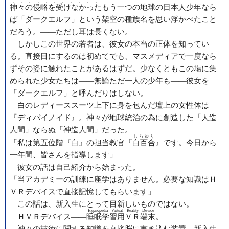
、、、、、、、、、、、
神々の侵略を受けなかった
もう一つの地球の日本人少年なら
ば「ダークエルフ」という架空の種族名を思い浮かべたこと
だろう。――ただし耳は長くない。
しかしこの世界の若者は、彼女の本当の正体を知ってい
る。直接目にするのは初めてでも、マスメディアで一度なら
ずその姿に触れたことがあるはずだ。少なくともこの場に集
められた少女たちは――無論ただ一人の少年も――彼女を
「ダークエルフ」と呼んだりはしない。
白のレディーススーツ上下に身を包んだ壇上の女性体は
『ディバイノイド』。神々が地球統治の為に創造した「人造
人間」ならぬ「神造人間」だった。
しらゆり
「私は第五位階『白』の担当教官『
白百合
』です。今日から
一年間、皆さんを指導します」
彼女の話は自己紹介から始まった。
「当アカデミーの訓練に座学はありません。必要な知識はＨ
ＶＲデバイスで直接記憶してもらいます」
この話は、新入生にとって目新しいものではない。
Hypnopedia Virtual Reality Device
ＨＶＲデバイス――
睡眠学習用ＶＲ端末
。