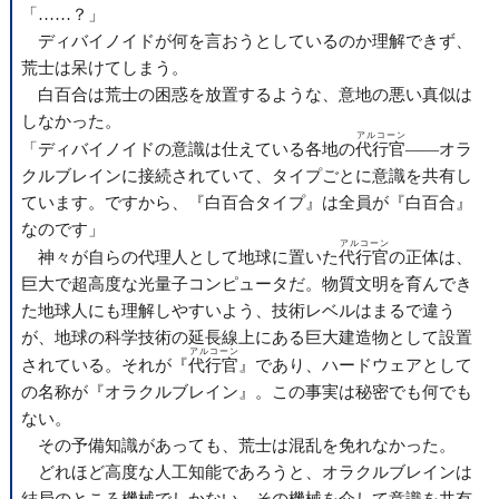
「……？」
ディバイノイドが何を言おうとしているのか理解できず、
荒士は呆けてしまう。
白百合は荒士の困惑を放置するような、意地の悪い真似は
しなかった。
アルコーン
「ディバイノイドの意識は仕えている各地の
代行官
――オラ
クルブレインに接続されていて、タイプごとに意識を共有し
ています。ですから、『白百合タイプ』は全員が『白百合』
なのです」
アルコーン
神々が自らの代理人として地球に置いた
代行官
の正体は、
巨大で超高度な光量子コンピュータだ。物質文明を育んでき
た地球人にも理解しやすいよう、技術レベルはまるで違う
が、地球の科学技術の延長線上にある巨大建造物として設置
アルコーン
されている。それが『
代行官
』であり、ハードウェアとして
の名称が『オラクルブレイン』。この事実は秘密でも何でも
ない。
その予備知識があっても、荒士は混乱を免れなかった。
どれほど高度な人工知能であろうと、オラクルブレインは