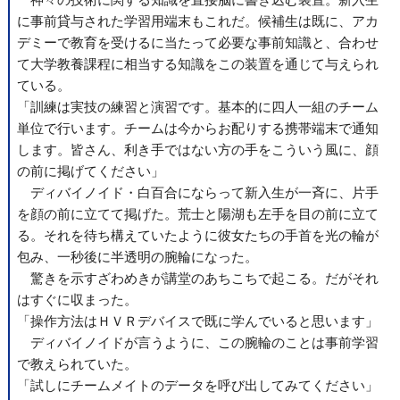
神々の技術に関する知識を直接脳に書き込む装置。新入生
に事前貸与された学習用端末もこれだ。候補生は既に、アカ
デミーで教育を受けるに当たって必要な事前知識と、合わせ
て大学教養課程に相当する知識をこの装置を通じて与えられ
ている。
「訓練は実技の練習と演習です。基本的に四人一組のチーム
単位で行います。チームは今からお配りする携帯端末で通知
します。皆さん、利き手ではない方の手をこういう風に、顔
の前に掲げてください」
ディバイノイド・白百合にならって新入生が一斉に、片手
を顔の前に立てて掲げた。荒士と陽湖も左手を目の前に立て
る。それを待ち構えていたように彼女たちの手首を光の輪が
包み、一秒後に半透明の腕輪になった。
驚きを示すざわめきが講堂のあちこちで起こる。だがそれ
はすぐに収まった。
「操作方法はＨＶＲデバイスで既に学んでいると思います」
ディバイノイドが言うように、この腕輪のことは事前学習
で教えられていた。
「試しにチームメイトのデータを呼び出してみてください」