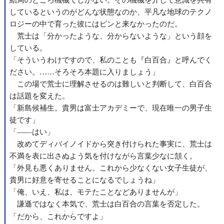
結局のところ機械でしかない。その機械を介して意識を共有
しているというのがどんな状態なのか、平凡な地球のテクノ
ロジーの中で育った彼にはピンと来なかったのだ。
荒士は「分かったような、分からないような」という顔を
している。
「そういうわけですので、私のことも『白百合』と呼んでく
ださい。……そろそろ本題に入りましょう」
この場で荒士に理解させるのは難しいと判断して、白百合
は話題を変えた。
「新島候補生。貴男は富士アカデミーで、現在唯一の男子生
徒です」
「――はい」
改めてディバイノイドから突き付けられた事実に、荒士は
不満を表に出さぬよう気を付けながら言葉少なに頷く。
「外見も悪くありません。これから少なくない女子生徒が、
貴男に好意を寄せることになるでしょうね」
「俺、いえ、私は、モテたことなどありませんが」
謙遜ではなく本気で、荒士は白百合の言葉を否定した。
、、、、
「だから、
これから
ですよ」