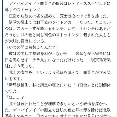
ディバイノイド・白百合の服装はレディーススーツ上下に
薄手のストッキング。
正面から彼女の姿を認めて、荒士は心の中で首を捻った。
講堂の壇上では膝下丈のタイトスカートだった。ところが
今は、スカート丈が膝上五センチ、いや、十センチはあるだ
ろうか。肌の色と同じ褐色のストッキングに包まれた太もも
が大胆に露出している。
（いつの間に着替えたんだ？）
彼は苦労して視線を剥がしながら――残念ながら完全には
目を逸らせず「チラ見」になっただけだった――現実逃避気
味にそう思った。
荒士の表情を、というより視線を読んで、白百合が含み笑
いを零す。
「新島候補生。私は講堂の壇上にいた『白百合』とは別個体
ですよ」
「は……？」
荒士は言われたことが理解できないという表情を浮かべ
た。ディバイノイドの顔立ちは肌の色と耳の形を除けば北欧
系白人のもので、日本人である荒士には細かな見分けが付か