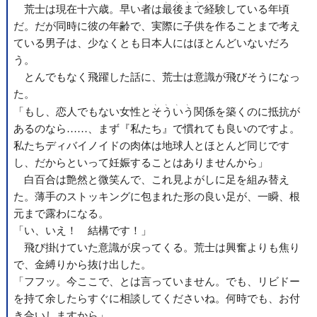
、、、、
荒士は現在十六歳。早い者は
最後まで
経験している年頃
だ。だが同時に彼の年齢で、実際に子供を作ることまで考え
ている男子は、少なくとも日本人にはほとんどいないだろ
う。
とんでもなく飛躍した話に、荒士は意識が飛びそうになっ
た。
、、、、
「もし、恋人でもない女性と
そういう
関係を築くのに抵抗が
あるのなら……、まず『私たち』で慣れても良いのですよ。
私たちディバイノイドの肉体は地球人とほとんど同じです
し、だからといって妊娠することはありませんから」
白百合は艶然と微笑んで、これ見よがしに足を組み替え
た。薄手のストッキングに包まれた形の良い足が、一瞬、根
元まで露わになる。
「い、いえ！ 結構です！」
飛び掛けていた意識が戻ってくる。荒士は興奮よりも焦り
で、金縛りから抜け出した。
「フフッ。今ここで、とは言っていません。でも、リビドー
を持て余したらすぐに相談してくださいね。何時でも、お付
き合いしますから」