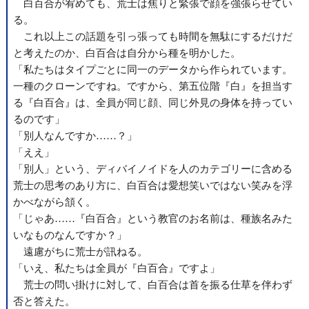
白百合が宥めても、荒士は焦りと緊張で顔を強張らせてい
る。
これ以上この話題を引っ張っても時間を無駄にするだけだ
と考えたのか、白百合は自分から種を明かした。
「私たちはタイプごとに同一のデータから作られています。
一種のクローンですね。ですから、第五位階『白』を担当す
る『白百合』は、全員が同じ顔、同じ外見の身体を持ってい
るのです」
「別人なんですか……？」
「ええ」
「別人」という、ディバイノイドを人のカテゴリーに含める
荒士の思考のあり方に、白百合は愛想笑いではない笑みを浮
かべながら頷く。
「じゃあ……『白百合』という教官のお名前は、種族名みた
いなものなんですか？」
遠慮がちに荒士が訊ねる。
「いえ、私たちは全員が『白百合』ですよ」
荒士の問い掛けに対して、白百合は首を振る仕草を伴わず
否と答えた。