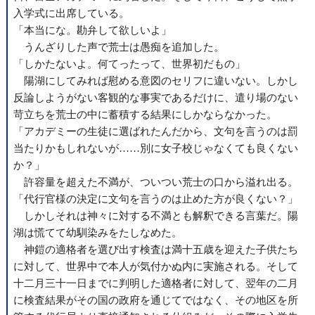
入学式に出席している。
「本当にな。勘弁して欲しいよ」
うんざりした声で荒士は愚痴を追加した。
「しかたないよ。何てったって、世界初だもの」
陽湖にしてみれば慰める意図のセリフに違いない。しかし
反論しようがない客観的な事実であるだけに、遣り場のない
苛立ちを荒士の中に蓄積する結果にしかならなかった。
「アカデミーの生徒に選ばれたんだから、文句を言うのは罰
当たりかもしれないが……別に女子校じゃなくても良くない
か？」
許容量を超えた不満が、ついつい荒士の口から溢れ出る。
「代行官様の決定に文句を言うのは止めた方が良くない？」
しかしそれは神々に対する不満とも解釈できる言葉だ。陽
湖は慌てて幼馴染みをたしなめた。
神鎧の適格者を選び出す検査は満十五歳を迎えた子供たち
に対して、世界中で本人が気付かぬ内に実施される。そして
十二月三十一日までに判明した適格者に対して、翌年の二月
に検査結果がその国の政府を通じてではなく、その地区を所