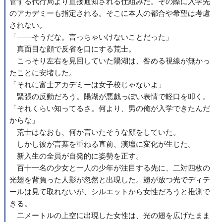
管する代行局より直接通知される仕組みだ。その際に入学先
のアカデミーも指定される。そこに本人の都合や希望は考慮
されない。
「――そうだな。言っちゃいけないことだった」
真面目な顔で反省を口にする荒士。
こっそり左右を見回していた陽湖は、咎める視線が無かっ
たことに安堵した。
「それに富士アカデミーは女子校じゃないよ」
緊張の反動だろう。陽湖が悪戯っぽい表情で軽口を叩く。
「それくらい知ってるさ。何より、男の俺が入学できたんだ
からな」
荒士はなおも、何か言いたそうな顔をしていた。
しかし彼が言葉を重ねる直前、演壇に変化が生じた。
新入生の全員が自発的に姿勢を正す。
百十一名の少女と一人の少年が注目する先に、二対四枚の
光翅を背負った人影が忽然と出現した。翅が放つ光でディテ
ールは見て取れないが、シルエットから女性だろうと推測で
きる。
二メートルの上空に出現した女性は、光の翅を広げたまま