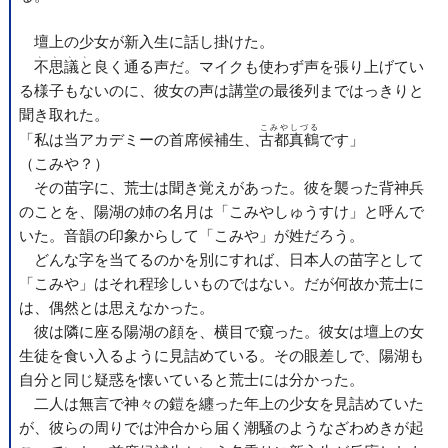
壇上の少女が新入生に話し掛けた。
、、、、
不思議と
良く通る声だ。マイクも使わず声を張り上げてい
る様子もないのに、彼女の声は講堂の最後列まではっきりと
聞き取れた。
こみや
しづる
「私は当アカデミーの首席候補生、
古都
真鶴
です」
（こみや？）
その苗字に、荒士は聞き覚えがあった。彼を襲った背神兵
のことを、陽湖の姉の名月は「こみやしゅうすけ」と呼んで
いた。音韻の印象からして「こみや」が姓だろう。
どんな字を当てるのかを別にすれば、日本人の苗字として
「こみや」はそれ程珍しいものではない。だが何故か荒士に
は、偶然とは思えなかった。
彼は隣に座る陽湖の顔を、横目で窺った。彼女は壇上の女
生徒を食い入るように見詰めている。その眼差しで、陽湖も
自分と同じ疑惑を懐いていると荒士には分かった。
二人は無言で神々の鎧を纏った年上の少女を見詰めていた
が、彼らの周りでは沖合から届く潮騒のようなざわめきが起