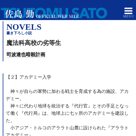
NOVELS
書き下ろし小説
魔法科高校の劣等生
司波達也暗殺計画
【２】アカデミー入学
神々が自らの軍勢に加わる戦士を育成する為の施設、アカ
デミー。
神々に代わり地球を統治する『代行官』とその手足となっ
て働く『代行局』は、地球上に七ヶ所のアカデミーを建設し
た。
小アジア・トルコのアララト山麓に設けられた『アララト
アカデミー』。