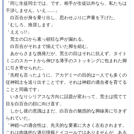
「同じ生徒同士では、です。相手が生徒以外なら、私たちは
干渉しません。いえ……」
白百合が身を乗り出し、思わせぶりに声量を下げた。
「むしろ、推奨します」
「ええっ!?」
荒士の口から素っ頓狂な声が漏れる。
白百合がそれまで揃えていた脚を組む。
あからさまな挑発だが、荒士の目はそれに抗えず、タイト
ミニのスカートから伸びる薄手のストッキングに包まれた脚
に引き寄せられた。
「先程も言ったように、アカデミーの目的は一人でも多くの
従神戦士を送り出すことです。それは神鎧の適合者を育てる
ことと同義です」
いきなりシリアスな方向に話題が変わって、荒士は慌てて
目を白百合の顔に向け直す。
しかし彼の意識はまだ、白百合の魅惑的な脚線美に引きず
られていた。
「神鎧への適合性は、先天的な要素に大きく左右されます。
これは肉体的な遺伝情報とイコールではありませんが、ある