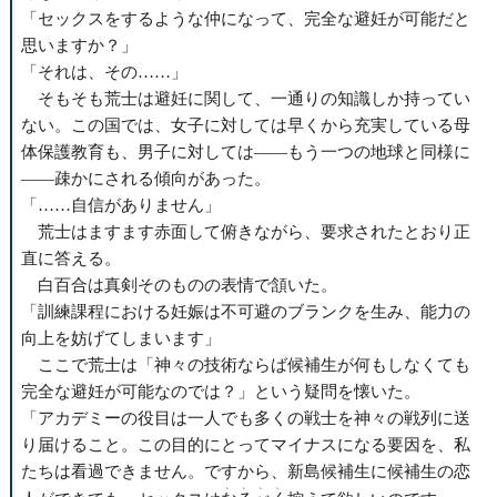
「セックスをするような仲になって、完全な避妊が可能だと
思いますか？」
「それは、その……」
そもそも荒士は避妊に関して、一通りの知識しか持ってい
ない。この国では、女子に対しては早くから充実している母
体保護教育も、男子に対しては――もう一つの地球と同様に
――疎かにされる傾向があった。
「……自信がありません」
荒士はますます赤面して俯きながら、要求されたとおり正
直に答える。
白百合は真剣そのものの表情で頷いた。
「訓練課程における妊娠は不可避のブランクを生み、能力の
向上を妨げてしまいます」
ここで荒士は「神々の技術ならば候補生が何もしなくても
完全な避妊が可能なのでは？」という疑問を懐いた。
「アカデミーの役目は一人でも多くの戦士を神々の戦列に送
り届けること。この目的にとってマイナスになる要因を、私
たちは看過できません。ですから、新島候補生に候補生の恋
、、、、