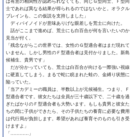
は有意の相関性が認められなくても、同じＧ型同士、Ｆ型同
士であれば異なる結果が得られるのではないかと。オラクル
ブレインも、この仮説を支持しました」
ディバイノイドが意味ありげな眼差しを荒士に向けた。
話がここまで進めば、荒士にも白百合が何を言いたいのか
見当が付く。
「残念ながらこの世界では、女性のＧ型適合者はまだ現れて
いません。しかし男性のＦ型適合者は見付かりました。新島
候補生、貴男です」
だが分かっていても、荒士は白百合が向ける一際強い視線
に硬直してしまう。まるで蛇に睨まれた蛙の、金縛り状態に
陥っていた。
「当アカデミーの職員は、半数以上が元候補生。つまり、Ｆ
型適合者です。彼女たちは全員が三十歳以下で、二十歳を過
ぎたばかりのＦ型適合者も大勢います。もしも貴男と彼女た
ちの間に子供ができたら、その子供たちの養育に必要な費用
は代行局が負担します。希望があれば養育そのものも引き受
けますよ」
「…………」