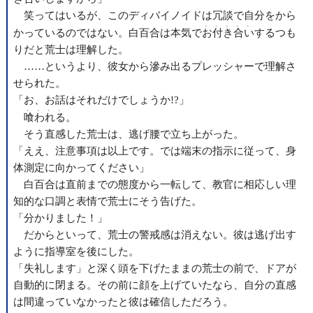
笑ってはいるが、このディバイノイドは冗談で自分をから
、、、、、
かっているのではない。白百合は本気で
お付き合い
するつも
りだと荒士は理解した。
……というより、彼女から滲み出るプレッシャーで理解さ
せられた。
「お、お話はそれだけでしょうか!?」
、、、、
喰われる
。
そう直感した荒士は、逃げ腰で立ち上がった。
「ええ、注意事項は以上です。では端末の指示に従って、身
体測定に向かってください」
白百合は直前までの態度から一転して、教官に相応しい理
知的な口調と表情で荒士にそう告げた。
「分かりました！」
だからといって、荒士の警戒感は消えない。彼は逃げ出す
ように指導室を後にした。
「失礼します」と深く頭を下げたままの荒士の前で、ドアが
自動的に閉まる。その前に顔を上げていたなら、自分の直感
は間違っていなかったと彼は確信しただろう。