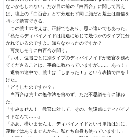
ないかもしれない。だが目の前の『白百合』に関して言え
ば、壇上の『白百合』と寸分違わず同じ顔だと荒士は自信を
持って断言できる。
この荒士の考えは、正解でもあり、思い違いでもあった。
「私たちディバイノイドは用途に応じて幾つかのタイプに分
かれているのですよ。知らなかったのですか？」
可笑しそうに白百合が問う。
「いえ、位階ごとに別タイプのディバイノイドが教官を務め
てくださることは、事前に教わっていますが……。あっ！」
返答の途中で、荒士は「しまった！」という表情で声を上
げた。
「どうしたのですか？」
白百合は荒士の無作法を咎めず、ただ不思議そうに訊ね
た。
「すみません！ 教官に対して、その、無遠慮にディバイノ
イドなんて……」
「ああ、構いませんよ。ディバイノイドという単語は別に、
蔑称ではありませんから。私たち自身も使っていますし」