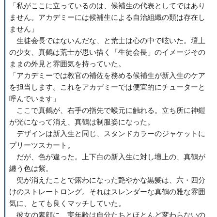
「私がここに立っているのは、候補生の代表としてではあり
ません。アカデミーには候補生による自治組織の類は存在し
ません」
生徒会長ではないんだな、と荒士は心の中で呟いた。壇上
の少女、真鶴は荒士が思い描く「生徒会長」のイメージその
ままの外見と雰囲気を持っていた。
「アカデミーでは教官の補佐を務める候補生が新入生のケア
を担当します。これをアカデミーでは便宜的にチューターと
呼んでいます」
ここで真鶴が、右手の指先で喉元に触れる。立ち所に神鎧
が光になって消え、真鶴は制服姿になった。
デザインは新入生と同じ、スタンドカラーのジャケットに
プリーツスカート。
だが、色が違った。上下白の新入生に対し壇上の、真鶴が
纏う色は紫。
兜が消えたことで露わになった艶やかな黒髪は、六・四分
けのストレートロング。それはスレンダーな真鶴の雅な雰囲
気に、とても良くマッチしていた。
彼女の素顔に、実年齢は自分たちとほとんど変わらないの