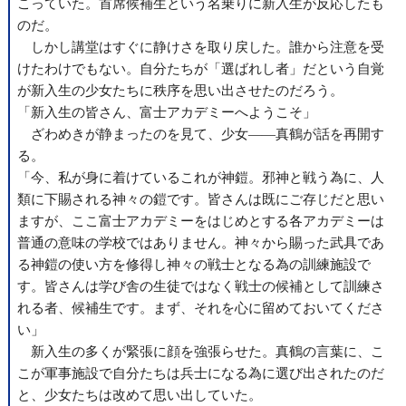
こっていた。首席候補生という名乗りに新入生が反応したも
のだ。
しかし講堂はすぐに静けさを取り戻した。誰から注意を受
けたわけでもない。自分たちが「選ばれし者」だという自覚
が新入生の少女たちに秩序を思い出させたのだろう。
「新入生の皆さん、富士アカデミーへようこそ」
ざわめきが静まったのを見て、少女――真鶴が話を再開す
る。
「今、私が身に着けているこれが神鎧。邪神と戦う為に、人
類に下賜される神々の鎧です。皆さんは既にご存じだと思い
ますが、ここ富士アカデミーをはじめとする各アカデミーは
普通の意味の学校ではありません。神々から賜った武具であ
る神鎧の使い方を修得し神々の戦士となる為の訓練施設で
す。皆さんは学び舎の生徒ではなく戦士の候補として訓練さ
れる者、候補生です。まず、それを心に留めておいてくださ
い」
新入生の多くが緊張に顔を強張らせた。真鶴の言葉に、こ
こが軍事施設で自分たちは兵士になる為に選び出されたのだ
と、少女たちは改めて思い出していた。