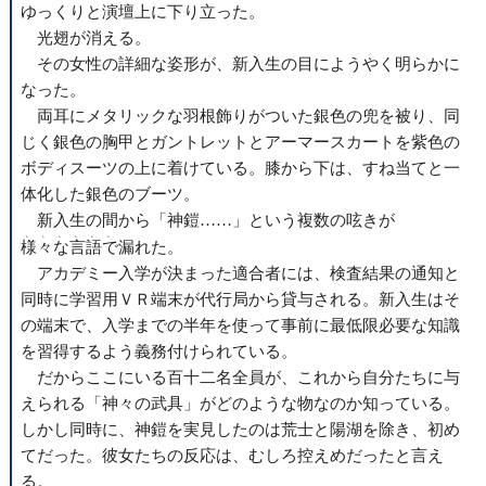
ゆっくりと演壇上に下り立った。
光翅が消える。
その女性の詳細な姿形が、新入生の目にようやく明らかに
なった。
両耳にメタリックな羽根飾りがついた銀色の兜を被り、同
じく銀色の胸甲とガントレットとアーマースカートを紫色の
ボディスーツの上に着けている。膝から下は、すね当てと一
体化した銀色のブーツ。
新入生の間から「神鎧……」という複数の呟きが
、、、、、、
様々な言語で
漏れた。
アカデミー入学が決まった適合者には、検査結果の通知と
同時に学習用ＶＲ端末が代行局から貸与される。新入生はそ
の端末で、入学までの半年を使って事前に最低限必要な知識
を習得するよう義務付けられている。
だからここにいる百十二名全員が、これから自分たちに与
えられる「神々の武具」がどのような物なのか知っている。
しかし同時に、神鎧を実見したのは荒士と陽湖を除き、初め
てだった。彼女たちの反応は、むしろ控えめだったと言え
る。