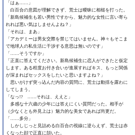
「はぁ……」
白百合の意図が理解できず、荒士は曖昧に相槌を打った。
「新島候補生も若い男性ですから、魅力的な女性に言い寄ら
れれば悪い気はしませんよね？」
「それは、まあ」
「アカデミーは男女交際を禁じてはいません。神々もそこま
で地球人の私生活に干渉する意思は無いのです」
「……そうですか」
「正直に答えてください。新島候補生に恋人ができたと仮定
します。ある程度お付き合いが進展すればキス、もっと関係
が深まればセックスをしたいと思いますよね？」
思いがけず突っ込んだ内容の質問に、荒士は動揺を露わに
してしまう。
「なっ!? ……それは、ええと」
多感な十六歳の少年には答えにくい質問だった。相手が
（少なくとも外見上は）魅力的な美女であれば尚更だ。
「……多分」
しかしじっと見詰める白百合の視線に逆らえず、荒士は赤
くなった顔で正直に頷いた。