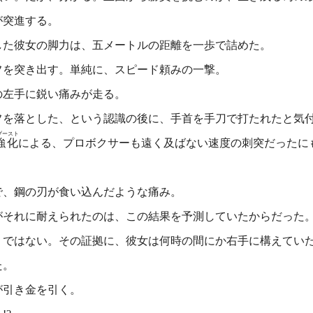
が突進する。
た彼女の脚力は、五メートルの距離を一歩で詰めた。
を突き出す。単純に、スピード頼みの一撃。
の左手に鋭い痛みが走る。
を落とした、という認識の後に、手首を手刀で打たれたと気
ブースト
強化
による、プロボクサーも遠く及ばない速度の刺突だったに
、鋼の刃が食い込んだような痛み。
がそれに耐えられたのは、この結果を予測していたからだった
ではない。その証拠に、彼女は何時の間にか右手に構えていた
た。
が引き金を引く。