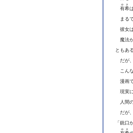
ゆき
有希
まるで
彼女は
魔法が
ともあ
だが、
こんな
漫画で
現実に
人間の
だが、
「銃口
ゆき