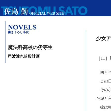
NOVELS
書き下ろし小説
少女ア
魔法科高校の劣等生
司波達也暗殺計画
［11］
四月半
この日
こ
その
た泥と
彼は毎