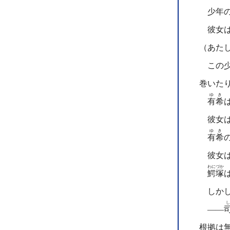
少年の
彼女は
（あた
この少
巻いた
ゆき
有希
彼女は
ゆき
有希
彼女は
わにづか
鰐塚
しかし
――
根拠は