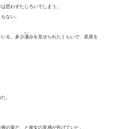
希
は思わずたじろいでしまう。
ともない。
すご
ている。多少
凄
みを見せられたくらいで、尻尾を
。
めた。
最善の策だ、と彼女の直感が告げていた。