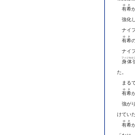
ゆき
有希
強化し
ナイフ
ゆき
有希
ナイフ
フィジカル
身体
た。
まるで
ゆき
有希
強がり
けてい
ゆき
有希