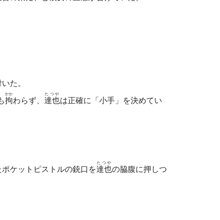
付いた。
かか
たつや
も
拘
わらず、
達也
は正確に「小手」を決めてい
。
たつや
ポケットピストルの銃口を
達也
の脇腹に押しつ