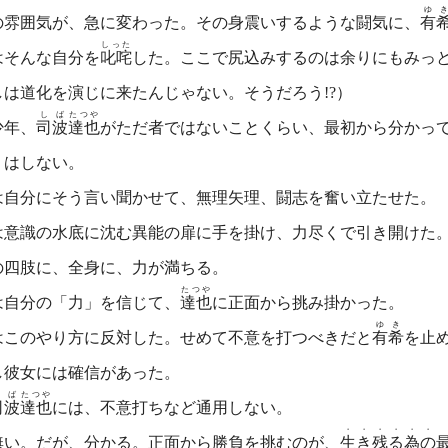
ゆき
雰囲気が、急に変わった。その身震いするような闘気に、
有
しった
そんな自分を
叱咤
した。ここで尻込みするのは余りにもみっ
しは道化を演じに来たんじゃない。そうだろう!?）
しば
たつや
年、
司波
達也
がただ者ではないことくらい、最初から分かっ
りはしない。
は自分にそう言い聞かせて、無理矢理、闘志を奮い立たせた。
意識の水底に沈む異能の扉に手を掛け、力尽くで引き開けた
の四肢に、全身に、力が満ちる。
たつや
自分の「力」を信じて、
達也
に正面から挑み掛かった。
ゆき
はこのやり方に反対した。せめて不意を打つべきだと
有希
を止
彼女には確信があった。
しば
たつや
司波
達也
には、不意打ちなど通用しない。
・
・
・
・
・
・
無い。だが、分かる。正面から勝負を挑むのが、
生
き
残
る
為
の