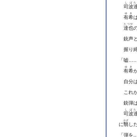
しば
た
司波
ゆき
有希
たつや
達也
銃声と
握り締
「嘘…
ゆき
有希
自分は
これが
銃弾は
しば
た
司波
かざ
に
翳
し
「弾を