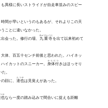
りも異様に長いストライドが自走車並みのスピー
。時間が早いというのもあるが、それよりこの天
いうことに違いなかった。
きゅうちょうじ
に出会った。修行の場、
九重寺
を出て以来初めて
大体、百五十センチ前後と思われた。ハイネッ
からだつ
、ハイカットのスニーカー。
身体付
きはほっそり
いた。
たつや
その顔に、
達也
は見覚えがあった。
つや
達也
なら一度の踏み込みで間合いに捉える距離