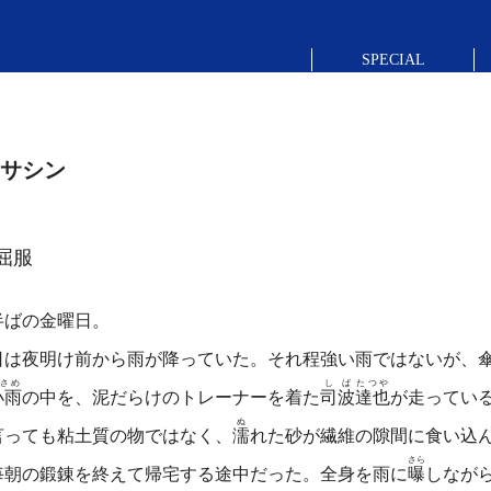
SPECIAL
サシン
屈服
ばの金曜日。
は夜明け前から雨が降っていた。それ程強い雨ではないが、傘
さめ
しば
たつや
小雨
の中を、泥だらけのトレーナーを着た
司波
達也
が走ってい
ぬ
言っても粘土質の物ではなく、
濡
れた砂が繊維の隙間に食い込
さら
朝の鍛錬を終えて帰宅する途中だった。全身を雨に
曝
しなが