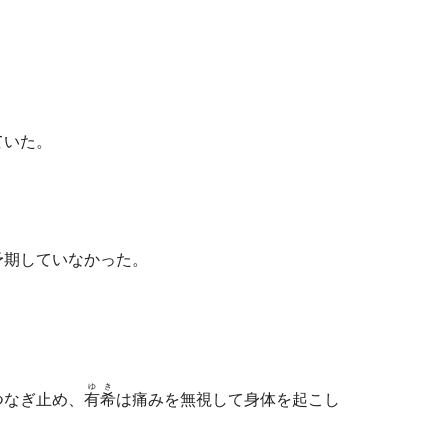
ていた。
予期していなかった。
ゆき
つなぎ止め、
有希
は痛みを無視して身体を起こし