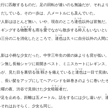
走行に匹敵するものだ。足の回転が速いのも無論だが、それよ
きだしている。その一歩は、八メートルにも及んでいた。
たつや
人影はほとんど無い。いや、現在のところ
達也
以外は皆無だ
ものずき
め
すいじん
ョギングする
物数寄
も雨を
愛
でながら散歩する
粋人
もいないと
たつや
三分の二を消化したところで、
達也
は久々に自分以外の人間
影は小柄な少女だった。中学三年生の彼の妹よりも背が低い。
タン無し長袖シャツに前開きベスト、ミニスカートにレギンス
きょうじん
たつや
るが、見た目を裏切る
強靱
さを備えていると
達也
は一目で見抜
、長い髪をアップにしてヘアバンドを鉢巻きのように巻いた
アサシン
曜の夜、渋谷で見掛けた少女
暗殺者
だ。
た
が足を止める。距離は五メートル。話をするには少し遠いが、
―それはおそらく、少女も同じ。