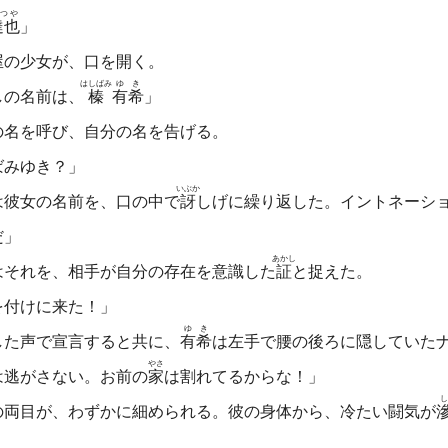
つや
達也
」
の少女が、口を開く。
はしばみ
ゆき
しの名前は、
榛
有希
」
の名を呼び、自分の名を告げる。
ばみゆき？」
いぶか
は彼女の名前を、口の中で
訝
しげに繰り返した。イントネーシ
だ」
あかし
はそれを、相手が自分の存在を意識した
証
と捉えた。
を付けに来た！」
ゆき
た声で宣言すると共に、
有希
は左手で腰の後ろに隠していた
やさ
は逃がさない。お前の
家
は割れてるからな！」
し
の両目が、わずかに細められる。彼の身体から、冷たい闘気が