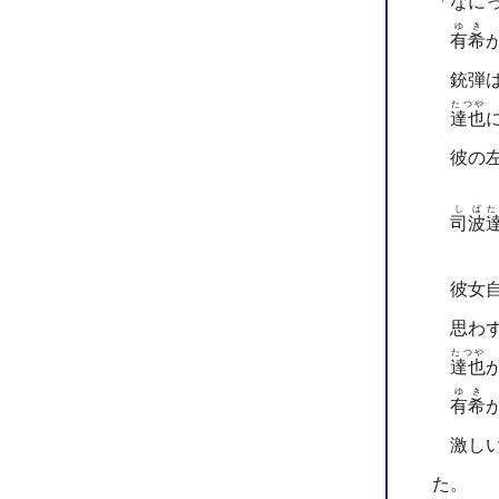
「なにっ
ゆき
有希
銃弾は
たつや
達也
彼の左
しば
た
司波
彼女自
思わ
たつや
達也
ゆき
有希
激しい
た。