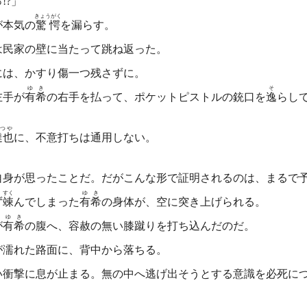
!?」
きょうがく
が本気の
驚愕
を漏らす。
民家の壁に当たって跳ね返った。
には、かすり傷一つ残さずに。
ゆき
そ
手が
有希
の右手を払って、ポケットピストルの銃口を
逸
らし
つや
達也
に、不意打ちは通用しない。
身が思ったことだ。だがこんな形で証明されるのは、まるで
すく
ゆき
ず
竦
んでしまった
有希
の身体が、空に突き上げられる。
ゆき
が
有希
の腹へ、容赦の無い膝蹴りを打ち込んだのだ。
が濡れた路面に、背中から落ちる。
衝撃に息が止まる。無の中へ逃げ出そうとする意識を必死に