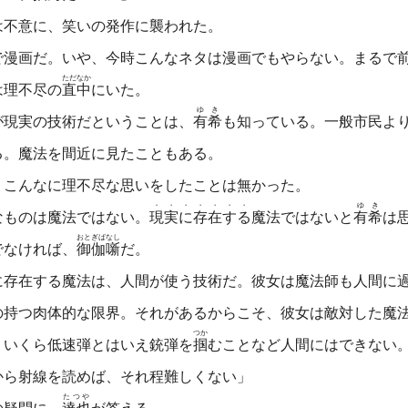
は不意に、笑いの発作に襲われた。
漫画だ。いや、今時こんなネタは漫画でもやらない。まるで
ただなか
理不尽の
直中
にいた。
ゆき
現実の技術だということは、
有希
も知っている。一般市民よ
る。魔法を間近に見たこともある。
こんなに理不尽な思いをしたことは無かった。
・
・
・
・
・
・
・
ゆき
ものは魔法ではない。
現
実
に
存
在
す
る
魔法ではないと
有希
は
おとぎばなし
なければ、
御伽噺
だ。
存在する魔法は、人間が使う技術だ。彼女は魔法師も人間に過
持つ肉体的な限界。それがあるからこそ、彼女は敵対した魔法
つか
いくら低速弾とはいえ銃弾を
掴
むことなど人間にはできない
から射線を読めば、それ程難しくない」
たつや