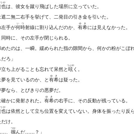
つや
達也
は、彼女を蹴り飛ばした場所に立っていた。
は遮二無二右手を挙げて、二発目の引き金を引いた。
いつ
ゆき
の左手が
何時
射線に割り込んだのか、
有希
には見えなかった。
同時に、その左手が閉じられる。
めたのは、一瞬。緩められた指の隙間から、何かの粉がこぼ
…だろ」
つぶや
が立ち上がることも忘れて呆然と
呟
く。
ゆき
夢を見ているのか、と
有希
は疑った。
夢なら、とびきりの悪夢だ。
ゆき
確かに発射された。
有希
の右手に、その反動が残っている。
つや
達也
は依然として立ち位置を変えていない。身体を振ったり反
ただけ。
つか
……、
掴
んだ……？」