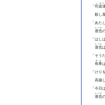
しば
た
「
司波
殺し屋
「あた
たつや
達也
「はし
たつや
達也
「そう
ゆき
有希
「けり
高揚し
「今日
たつや
達也