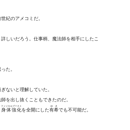
前世紀のアメコミだ。
り詳しいだろう。仕事柄、魔法師を相手にしたこ
思った。
ぎないと理解していた。
師を出し抜くこともできたのだ。
フィジカルブースト
ゆき
。
身体強化
を全開にした
有希
でも不可能だ。