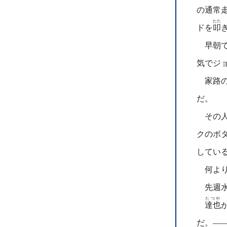
の通常
たた
ドを
叩
早朝で
気でジ
家路の
だ。
その人
クのボ
してい
何より
先週水
たつや
達也
だ。―