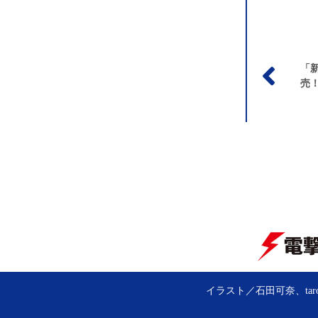
投
「
稿
売
ナ
ビ
ゲ
ー
シ
ョ
ン
イラスト／石田可奈、tar