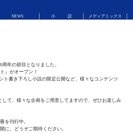
NEWS
小 説
メディアミックス
10周年の節目となりました。
イト
』がオープン！
ゼント書き下ろし小説の限定公開など、様々なコンテンツ
間》として、様々な企画をご用意してますので、ぜひお楽しみ
0冊を刊行中。
開に、どうぞご期待ください。