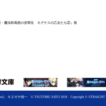
新・魔法科高校の劣等生 キグナスの乙女たち②」発
！
ou2、キヌガサ雄一
© TSUTOMU SATO 2018
Copyright © STRAIGHT ED