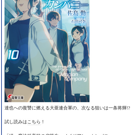
達也への復讐に燃える大亜連合軍の、次なる狙いは一条将輝!?
試し読みは
こちら
！